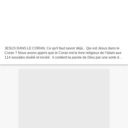
JESUS DANS LE CORAN, Ce qu'il faut savoir déjà... Qui est Jésus dans le
Coran ? Nous avons appris que le Coran est le livre religieux de l’Islam aux
114 sourates révélé et incréé : il contient la parole de Dieu par une sorte de
dictée surnaturelle qui...