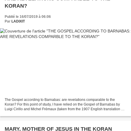
KORAN?
Publié le 16/07/2019 à 06:06
Par
LADIXIT
The Gospel according to Barnabas: are revelations comparable to the
Koran? For this point of study, I have relied on the Gospel of Barnabas by
Luigi Cirillo and Michel Frémaux (taken from the 1907 English translation by
Mr and Mrs Ragg) as well as on...
MARY, MOTHER OF JESUS IN THE KORAN