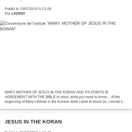
Publié le 10/07/2019 à 13:28
Par
LADIXIT
MARY, MOTHER OF JESUS IN THE KORAN AND ITS POINTS IN
AGREEMENT WITH THE BIBLE In short, what you need to know.... At the
beginning of Mary's theme in the Koranic texts I wish to touch on, I would like
to emphasize that the Koran and the Bible come from...
JESUS IN THE KORAN