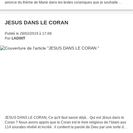
amorce du thème de Marie dans les textes coraniques que je souhaite
aborder, j’aimerais souligner que le Coran et la Bible proviennent...
JESUS DANS LE CORAN
Publié le 28/02/2019 à 17:08
Par
LADIXIT
JESUS DANS LE CORAN, Ce qu'il faut savoir déjà... Qui est Jésus dans le
Coran ? Nous avons appris que le Coran est le livre religieux de l’Islam aux
114 sourates révélé et incréé : il contient la parole de Dieu par une sorte de
dictée surnaturelle qui...