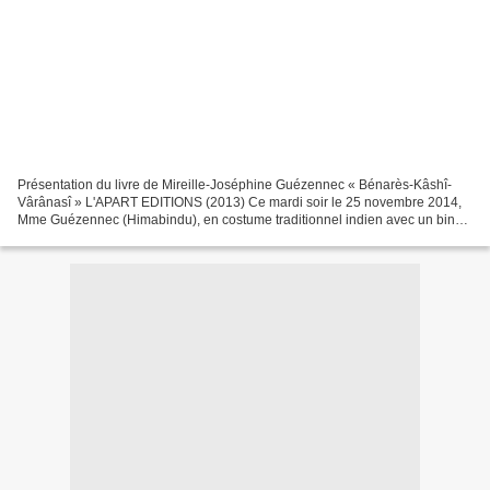
Présentation du livre de Mireille-Joséphine Guézennec « Bénarès-Kâshî-
Vârânasî » L'APART EDITIONS (2013) Ce mardi soir le 25 novembre 2014,
Mme Guézennec (Himabindu), en costume traditionnel indien avec un bindi
sur le front, nous offre une véritable...