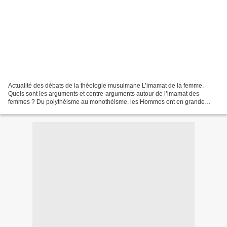
Actualité des débats de la théologie musulmane L’imamat de la femme.
Quels sont les arguments et contre-arguments autour de l’imamat des
femmes ? Du polythéisme au monothéisme, les Hommes ont en grande
partie toujours accompli le service Divin ou des...