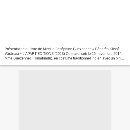
Présentation du livre de Mireille-Joséphine Guézennec « Bénarès-Kâshî-
Vârânasî » L'APART EDITIONS (2013) Ce mardi soir le 25 novembre 2014,
Mme Guézennec (Himabindu), en costume traditionnel indien avec un bindi
sur le front, nous offre une véritable...