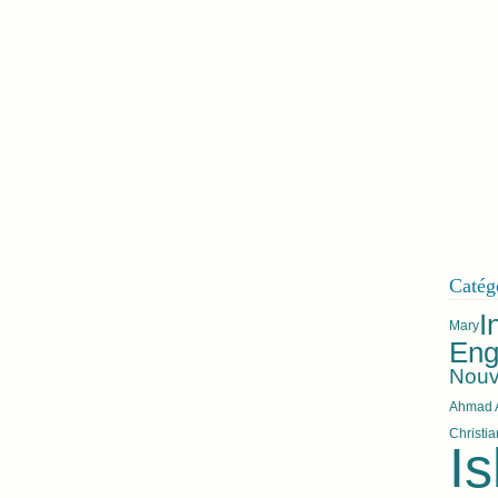
Catég
I
Mary
Eng
Nouve
Ahmad A
Christi
I