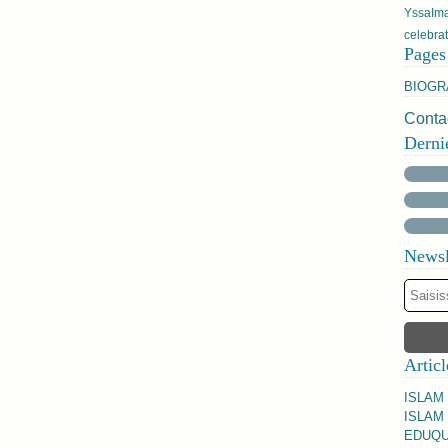
Yssa
Im
celebra
Pages
BIOGR
Contac
Derni
Newsl
Articl
ISLAM
ISLAM 
EDUQU