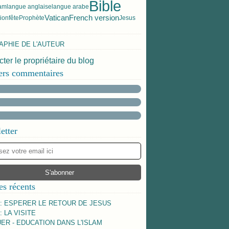
Bible
am
langue anglaise
langue arabe
Vatican
French version
tion
fête
Prophète
Jesus
APHIE DE L'AUTEUR
ter le propriétaire du blog
ers commentaires
etter
es récents
 : ESPERER LE RETOUR DE JESUS
: LA VISITE
ER - EDUCATION DANS L'ISLAM