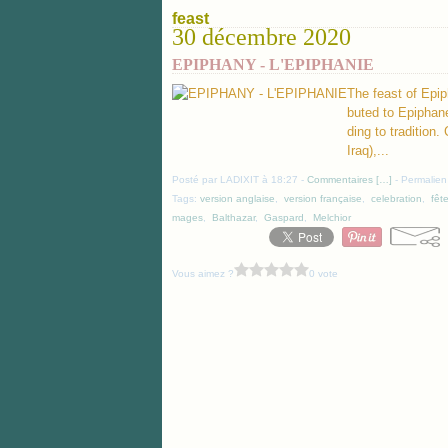
feast
30 décembre 2020
EPIPHANY - L'EPIPHANIE
The feast of Epip
buted to Epiphane
ding to tradition
Iraq),...
Posté par LADIXIT à 18:27 -
Commentaires [
…
]
- Permalien
Tags:
version anglaise
,
version française
,
celebration
,
fêt
mages
,
Balthazar
,
Gaspard
,
Melchior
Vous aimez ?
0 vote