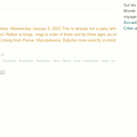
Sur les
Monde p
voyage.
Accueil
Créer u
hany, Wednesday January 6, 2021 This is already not a party attri
s! Rather to kings, magi in order of three and by three ages accor
. Coming from Persia, Mesopotamia, Babylon more exactly (current
 [
#
]
e
,
Epiphany
,
Épiphanie
,
Mazdeism
,
Mitra
,
Mitras
,
feast
,
mazdéisme
,
Magi
,
les