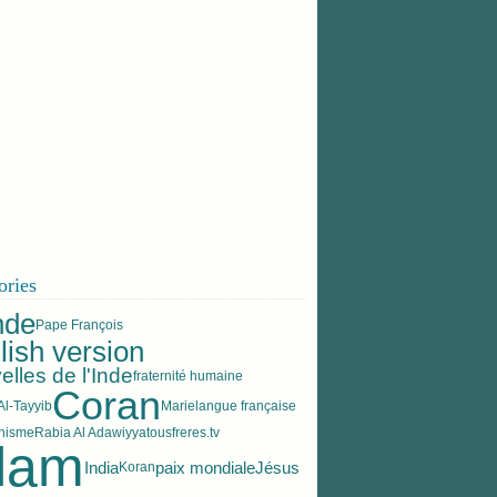
ories
nde
Pape François
lish version
lles de l'Inde
fraternité humaine
Coran
l-Tayyib
Marie
langue française
anisme
Rabia Al Adawiyya
tousfreres.tv
slam
India
paix mondiale
Jésus
Koran