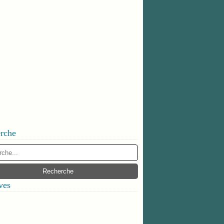
rche
ves
ier
(1)
embre
(1)