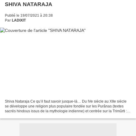
SHIVA NATARAJA
Publié le 19/07/2021 à 20:38
Par
LADIXIT
Shiva Nataraja Ce qu’il faut savoir jusque-là… Du IVe siècle au XIIe siècle
se développe une religion plus populaire fondée sur les Purânas (textes
sacrés hindous issus de la mythologie indienne) et centrée sur la Trimûrti :
en trois formes - (mûrti peut-être...