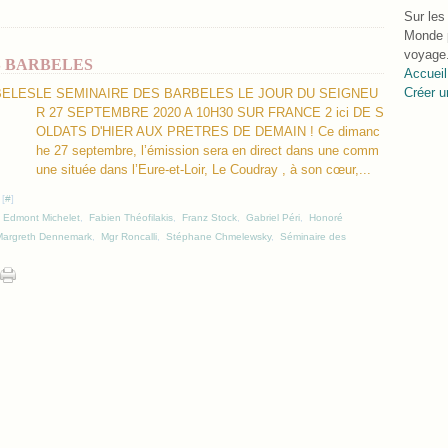
Sur les
Monde p
voyage.
S BARBELES
Accueil
Créer u
LE SEMINAIRE DES BARBELES LE JOUR DU SEIGNEU
R 27 SEPTEMBRE 2020 A 10H30 SUR FRANCE 2 ici DE S
OLDATS D'HIER AUX PRETRES DE DEMAIN ! Ce dimanc
he 27 septembre, l’émission sera en direct dans une comm
une située dans l’Eure-et-Loir, Le Coudray , à son cœur,...
 [
#
]
,
Edmont Michelet
,
Fabien Théofilakis
,
Franz Stock
,
Gabriel Péri
,
Honoré
Margreth Dennemark
,
Mgr Roncalli
,
Stéphane Chmelewsky
,
Séminaire des