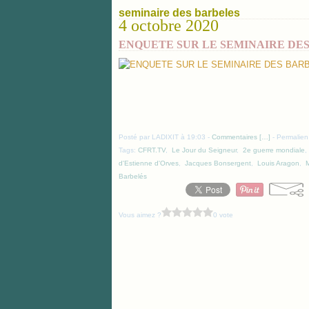
seminaire des barbeles
4 octobre 2020
ENQUETE SUR LE SEMINAIRE DE
Posté par LADIXIT à 19:03 -
Commentaires [
…
]
- Permalien
Tags:
CFRT.TV
,
Le Jour du Seigneur
,
2e guerre mondiale
d'Estienne d'Orves
,
Jacques Bonsergent
,
Louis Aragon
,
Barbelés
Vous aimez ?
0 vote