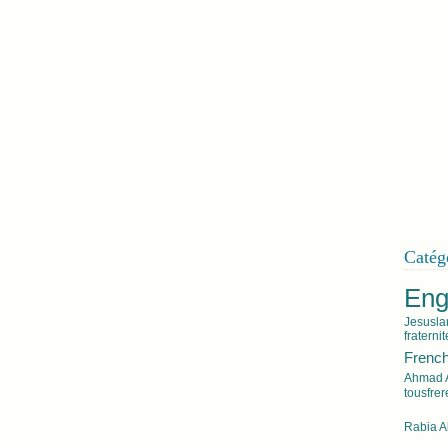
Catég
Eng
Jesus
l
fraterni
French
Ahmad A
tousfrer
Rabia A