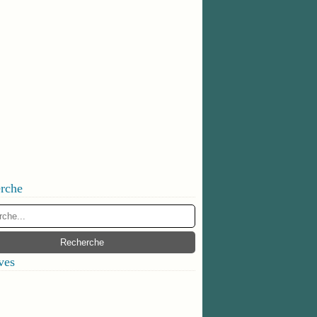
rche
ves
ier
(1)
embre
(1)