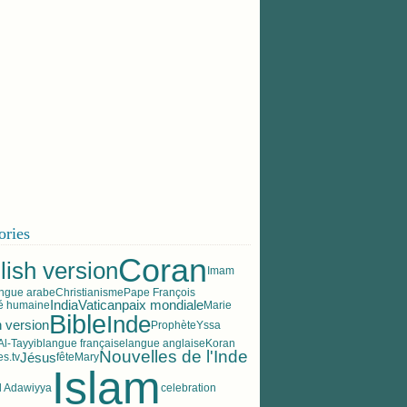
ories
Coran
lish version
Imam
angue arabe
Christianisme
Pape François
India
Vatican
paix mondiale
té humaine
Marie
Bible
Inde
 version
Prophète
Yssa
l-Tayyib
langue française
langue anglaise
Koran
Nouvelles de l'Inde
Jésus
es.tv
fête
Mary
Islam
l Adawiyya
celebration