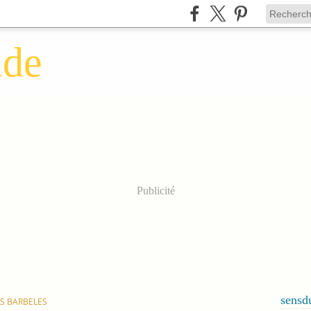
nde
Publicité
sens
ES BARBELES