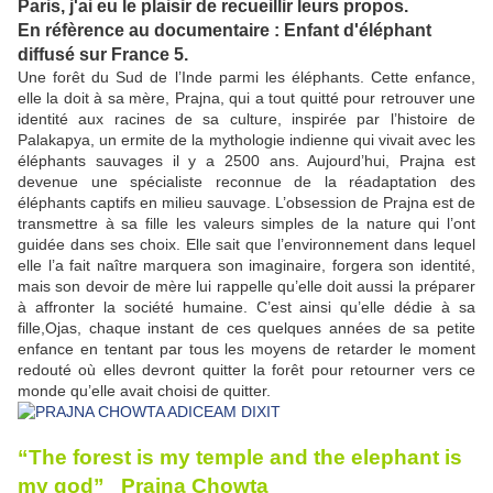
Paris, j'ai eu le plaisir de recueillir leurs propos.
En réfèrence au documentaire : Enfant d'éléphant
diffusé sur France 5.
Une forêt du Sud de l’Inde parmi les éléphants. Cette enfance,
elle la doit à sa mère, Prajna, qui a tout quitté pour retrouver une
identité aux racines de sa culture, inspirée par l’histoire de
Palakapya, un ermite de la mythologie indienne qui vivait avec les
éléphants sauvages il y a 2500 ans. Aujourd’hui, Prajna est
devenue une spécialiste reconnue de la réadaptation des
éléphants captifs en milieu sauvage. L’obsession de Prajna est de
transmettre à sa fille les valeurs simples de la nature qui l’ont
guidée dans ses choix. Elle sait que l’environnement dans lequel
elle l’a fait naître marquera son imaginaire, forgera son identité,
mais son devoir de mère lui rappelle qu’elle doit aussi la préparer
à affronter la société humaine. C’est ainsi qu’elle dédie à sa
fille,Ojas, chaque instant de ces quelques années de sa petite
enfance en tentant par tous les moyens de retarder le moment
redouté où elles devront quitter la forêt pour retourner vers ce
monde qu’elle avait choisi de quitter.
“The forest is my temple and the elephant is
my god” Prajna Chowta