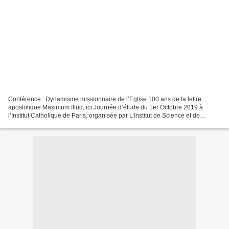
Conférence : Dynamisme missionnaire de l’Eglise 100 ans de la lettre
apostolique Maximum Illud, ici Journée d’étude du 1er Octobre 2019 à
l’Institut Catholique de Paris, organisée par L’Institut de Science et de
Théologie des Religions et les Œuvres Pontificales...